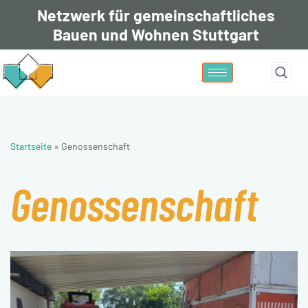
Netzwerk für gemeinschaftliches
Bauen und Wohnen Stuttgart
Zum
Inhalt
springen
Startseite
»
Genossenschaft
Genossenschaft