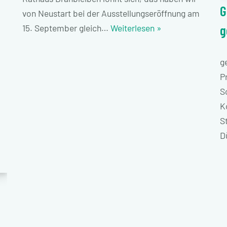
G
von Neustart bei der Ausstellungseröffnung am
g
15. September gleich…
Weiterlesen »
g
P
S
K
S
D