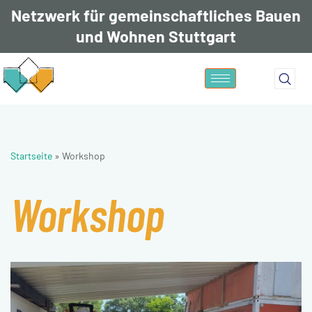
Netzwerk für gemeinschaftliches Bauen
und Wohnen Stuttgart
Zum
Inhalt
springen
Startseite
»
Workshop
Workshop